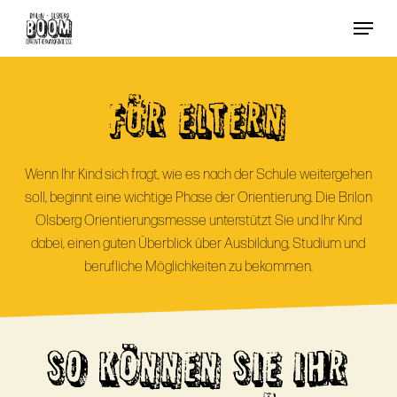
Skip
Menu
to
Close
main
Menu
content
FÜR ELTERN
Wenn Ihr Kind sich fragt, wie es nach der Schule weitergehen
soll, beginnt eine wichtige Phase der Orientierung. Die Brilon
Olsberg Orientierungsmesse unterstützt Sie und Ihr Kind
dabei, einen guten Überblick über Ausbildung, Studium und
berufliche Möglichkeiten zu bekommen.
SO KÖNNEN SIE IHR