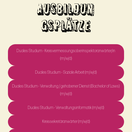
AUSBILDUN
GSPLÄTZE
Duales Studium - Kreisvermessungsoberinspektoranwärter/in
(m/w/d)
Duales Studium - Soziale Arbeit (m/w/d)
Duales Studium - Verwaltung / gehobener Dienst (Bachelor of Laws)
(m/w/d)
Duales Studium - Verwaltungsinformatik (m/w/d)
Kreissekretäranwärter (m/w/d)