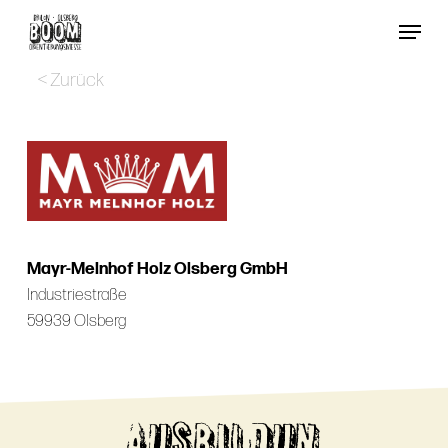
Skip
Menu
to
Close
main
< Zurück
Menu
content
Mayr-Melnhof Holz Olsberg GmbH
Industriestraße
59939 Olsberg
AUSBILDUN