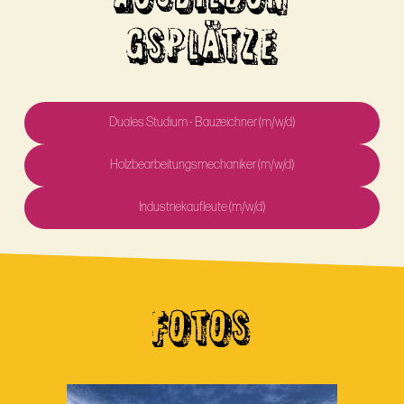
GSPLÄTZE
Duales Studium - Bauzeichner (m/w/d)
Holzbearbeitungsmechaniker (m/w/d)
Industriekaufleute (m/w/d)
FOTOS