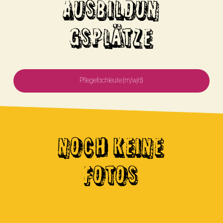
AUSBILDUN
GSPLÄTZE
Pflegefachleute (m/w/d)
NOCH KEINE
FOTOS