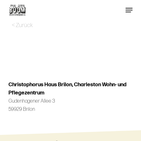
Skip
Menu
to
Close
main
< Zurück
Menu
content
Christophorus Haus Brilon, Charleston Wohn- und
Pflegezentrum
Gudenhagener Allee 3
59929 Brilon