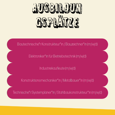
AUSBILDUN
GSPLÄTZE
Bautechnische*r Konstrukteur*in / Bauzeichner*in (m/w/d)
Elektroniker*in für Betriebstechnik (m/w/d)
Industriekaufleute (m/w/d)
Konstruktionsmechaniker*in / Metallbauer*in (m/w/d)
Technische*r Systemplaner*in / Stahlbaukonstrukteur*in (m/w/d)