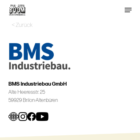
Skip
Menu
to
Close
main
< Zurück
Menu
content
BMS Industriebau GmbH
Alte Heeresstr. 25
59929 Brilon-Altenbüren