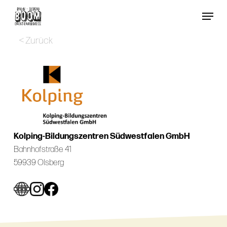
Skip
Menu
to
Close
main
< Zurück
Menu
content
Kolping-Bildungszentren Südwestfalen GmbH
Bahnhofstraße 41
59939 Olsberg