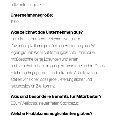
effizienter Logistik.
Unternehmensgröße:
11-50
Was zeichnet das Unternehmen aus?
Uns als Unternehmen zeichnen vor allem
Zuverlässigkeit und persönliche Betreeung aus. Wir
legen großen Wern auf termingerechte Transporte,
maßgeschneiderte Lösungen und einen
partnerschaftlichen Umgang mit unseren Kunden. Durch
Erfahrung, Engagement und effiziente Arbeitsweise
stellen wir sicher, dass jede Lieferung sicher und
reibungslos an Ziel kommt.
Was sind besondere Benefits für Mitarbeiter?
EGym Wellpass, steuerfreien Sachbezug
Welche Praktikumsmöglichkeiten gibt es?