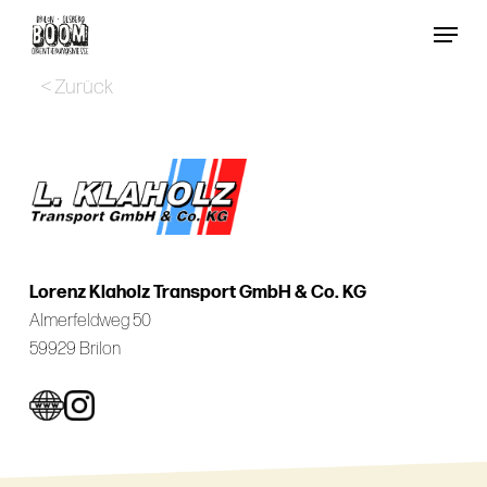
Skip
Menu
to
Close
main
< Zurück
Menu
content
Lorenz Klaholz Transport GmbH & Co. KG
Almerfeldweg 50
59929 Brilon