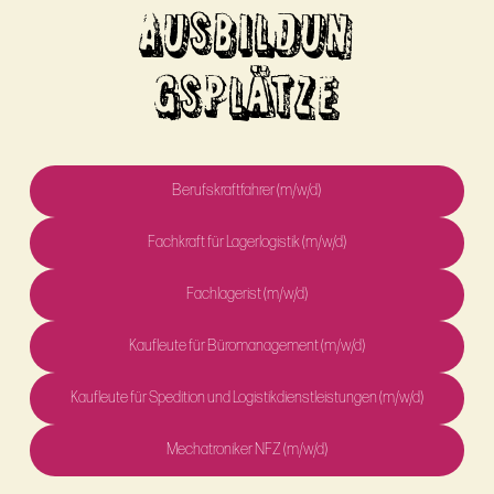
AUSBILDUN
GSPLÄTZE
Berufskraftfahrer (m/w/d)
Fachkraft für Lagerlogistik (m/w/d)
Fachlagerist (m/w/d)
Kaufleute für Büromanagement (m/w/d)
Kaufleute für Spedition und Logistikdienstleistungen (m/w/d)
Mechatroniker NFZ (m/w/d)