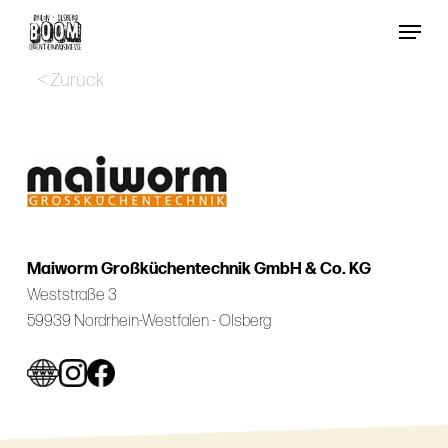
Skip
Menu
to
Close
main
< Zurück
Menu
content
Maiworm Großküchentechnik GmbH & Co. KG
Weststraße 3
59939 Nordrhein-Westfalen - Olsberg