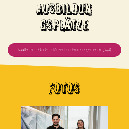
AUSBILDUN
GSPLÄTZE
Kaufleute für Groß- und Außenhandelsmanagement (m/w/d)
FOTOS