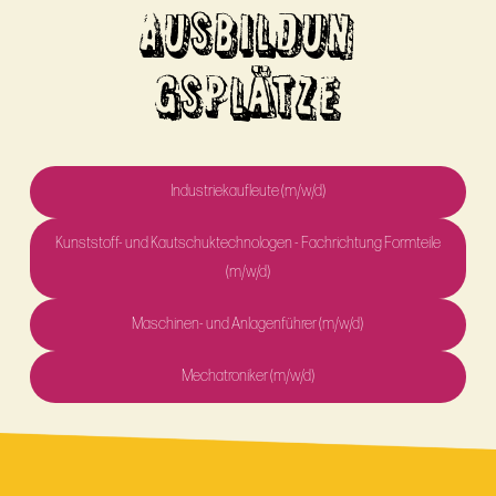
AUSBILDUN
GSPLÄTZE
Industriekaufleute (m/w/d)
Kunststoff- und Kautschuktechnologen - Fachrichtung Formteile
(m/w/d)
Maschinen- und Anlagenführer (m/w/d)
Mechatroniker (m/w/d)