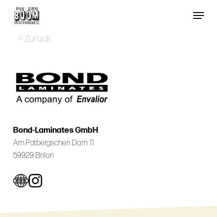
Skip
Menu
to
Close
main
< Zurück
Menu
content
Bond-Laminates GmbH
Am Patbergschen Dorn 11
59929 Brilon