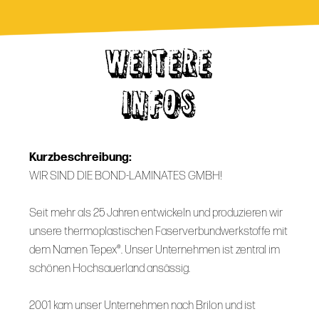
WEITERE
INFOS
Kurzbeschreibung:
WIR SIND DIE BOND-LAMINATES GMBH!
Seit mehr als 25 Jahren entwickeln und produzieren wir
unsere thermoplastischen Faserverbundwerkstoffe mit
dem Namen Tepex®. Unser Unternehmen ist zentral im
schönen Hochsauerland ansässig.
2001 kam unser Unternehmen nach Brilon und ist