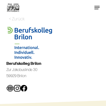
Skip
Menu
to
Close
main
< Zurück
Menu
content
Berufskolleg Brilon
Zur Jakobuslinde 30
59929 Brilon