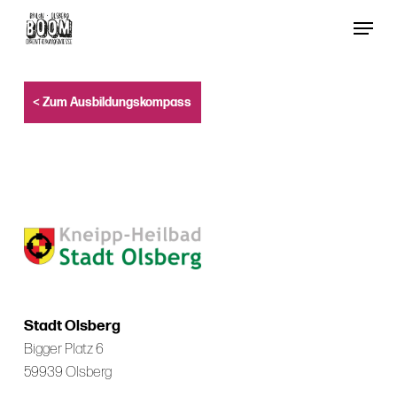
Skip
Menu
to
Close
main
Menu
content
< Zum Ausbildungskompass
Stadt Olsberg
Bigger Platz 6
59939 Olsberg