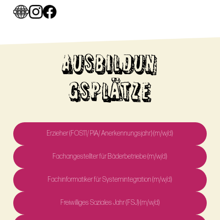
AUSBILDUN
GSPLÄTZE
Erzieher (FOS11/ PIA/ Anerkennungsjahr) (m/w/d)
Fachangestellter für Bäderbetriebe (m/w/d)
Fachinformatiker für Systemintegration (m/w/d)
Freiwilliges Soziales Jahr (FSJ) (m/w/d)