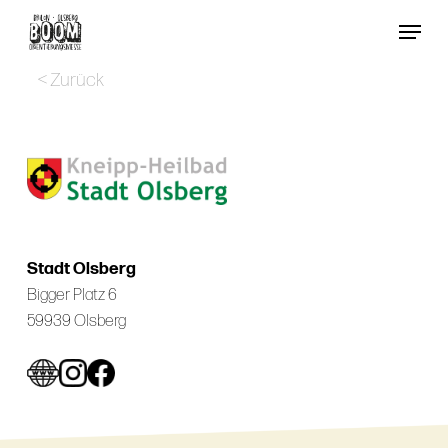
Skip
Menu
to
Close
main
< Zurück
Menu
content
Stadt Olsberg
Bigger Platz 6
59939 Olsberg