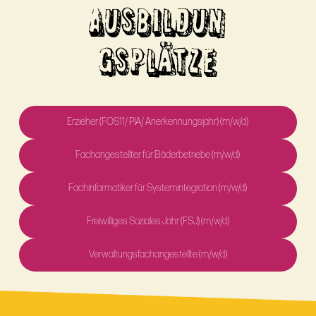
AUSBILDUN
GSPLÄTZE
Erzieher (FOS11/ PIA/ Anerkennungsjahr) (m/w/d)
Fachangestellter für Bäderbetriebe (m/w/d)
Fachinformatiker für Systemintegration (m/w/d)
Freiwilliges Soziales Jahr (FSJ) (m/w/d)
Verwaltungsfachangestellte (m/w/d)