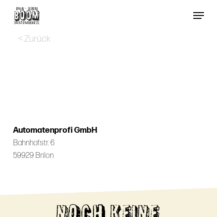
Skip
Menu
to
Close
main
< Zurück
Menu
content
Automatenprofi GmbH
Bahnhofstr. 6
59929 Brilon
NOCH KEINE