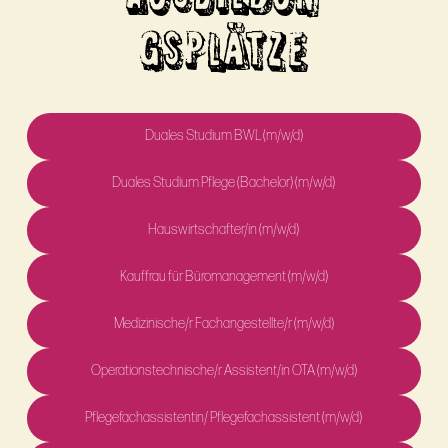
GSPLÄTZE
Duales Studium BWL (m/w/d)
Duales Studium Pflege (Bachelor) (m/w/d)
Hauswirtschafter/in (m/w/d)
Kauffrau für Büromanagement (m/w/d)
Medizinische/r Fachangestellte/r (m/w/d)
Operationstechnische/r Assistent/in OTA (m/w/d)
Pflegefachassistentin/ Pflegefachassistent (m/w/d)