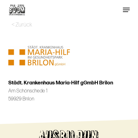
Skip
Menu
to
Close
main
< Zurück
Menu
content
Städt. Krankenhaus Maria-Hilf gGmbH Brilon
Am Schönschede 1
59929 Brilon
AUSBILDUN