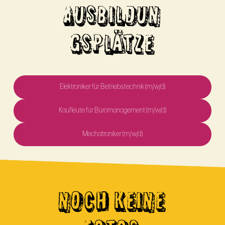
AUSBILDUN
GSPLÄTZE
Elektroniker für Betriebstechnik (m/w/d)
Kaufleute für Büromanagement (m/w/d)
Mechatroniker (m/w/d)
NOCH KEINE