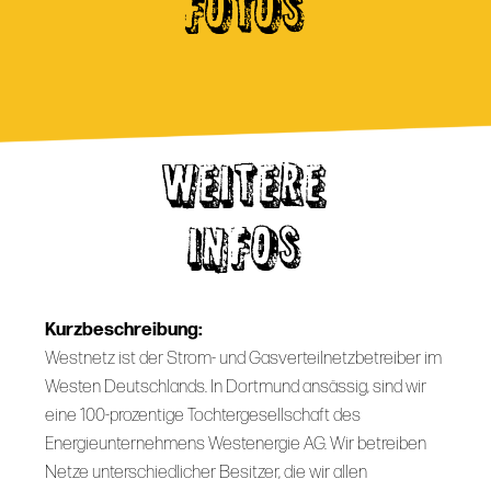
FOTOS
WEITERE
INFOS
Kurzbeschreibung:
Westnetz ist der Strom- und Gasverteilnetzbetreiber im
Westen Deutschlands. In Dortmund ansässig, sind wir
eine 100-prozentige Tochtergesellschaft des
Energieunternehmens Westenergie AG. Wir betreiben
Netze unterschiedlicher Besitzer, die wir allen