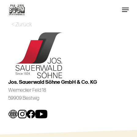
Skip
Menu
to
Close
main
< Zurück
Menu
content
Jos. Sauerwald Söhne GmbH & Co. KG
Wiemecker Feld 18
59909 Bestwig