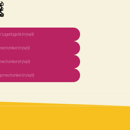
E
r Lagerlogistik (m/w/d)
mechaniker (m/w/d)
emechaniker (m/w/d)
smechaniker (m/w/d)