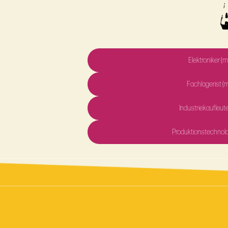
Elektroniker (m
Fachlagerist (
Industriekaufleut
Produktionstechnol