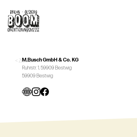
Skip
to
main
content
M.Busch GmbH & Co. KG
< Zurück
Ruhrstr. 1, 59909 Bestwig
59909 Bestwig