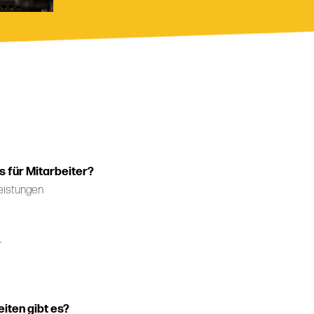
 für Mitarbeiter?
Leistungen
r
iten gibt es?