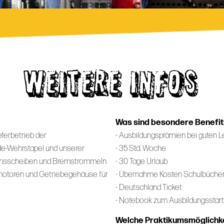
WEITERE INFOS
Was sind besondere Benefits
ferbetrieb der
- Ausbildungsprämien bei guten 
de-Wehrstapel und unserer
- 35 Std. Woche
remsscheiben und Bremstrommeln
- 30 Tage Urlaub
elmotoren und Getriebegehäuse für
- Übernahme Kosten Schulbüche
- Deutschland Ticket
- Notebook zum Ausbildungsstart
Welche Praktikumsmöglichke