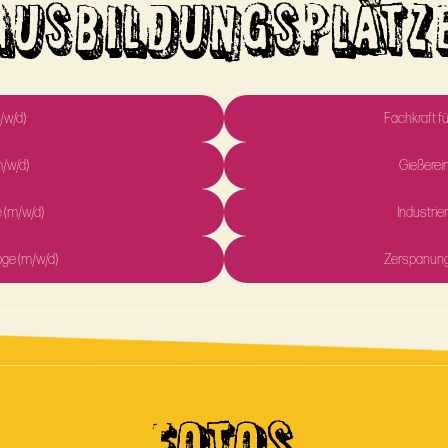
AUSBILDUNGSPLÄTZ
/w/d)
Fachkraft fü
m/w/d)
Gießerei
e (m/w/d)
Industri
oge (m/w/d)
Zerspanung
FOTOS