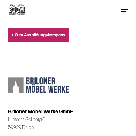
Skip
Menu
to
Close
main
Menu
content
< Zum Ausbildungskompass
Briloner Möbel Werke GmbH
Hinterm Gallberg 6
59929 Brilon