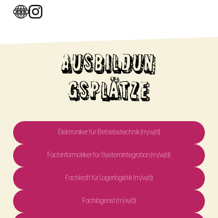
AUSBILDUN
GSPLÄTZE
Elektroniker für Betriebstechnik (m/w/d)
Fachinformatiker für Systemintegration (m/w/d)
Fachkraft für Lagerlogistik (m/w/d)
Fachlagerist (m/w/d)