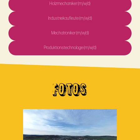
Holzmechaniker (m/w/d)
Industriekaufleute (m/w/d)
Mechatroniker (m/w/d)
Produktionstechnologe (m/w/d)
FOTOS