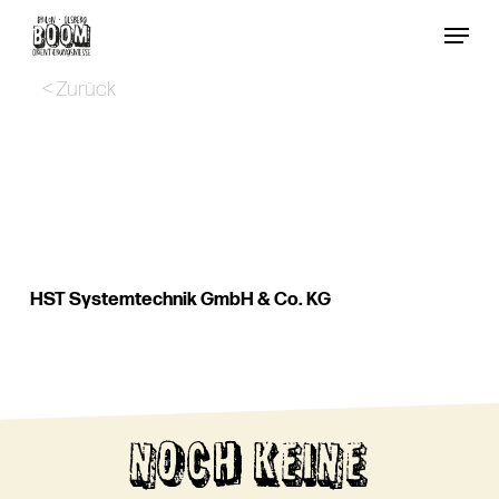
Skip
Menu
to
Close
main
< Zurück
Menu
content
HST Systemtechnik GmbH & Co. KG
NOCH KEINE