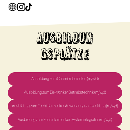
AUSBILDUN
GSPLÄTZE
Ausbildung zum Chemielaboranten (m/w/d)
Ausbildung zum Elektroniker Betriebstechnik (m/w/d)
Ausbildung zum Fachinformatiker Anwendungsentwicklung (m/w/d)
Ausbildung zum Fachinformatiker Systemintegration (m/w/d)