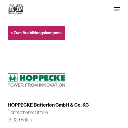
Skip
Menu
to
Close
main
Menu
content
< Zum Ausbildungskompass
HOPPECKE Batterien GmbH & Co. KG
Bontkirchener Straße 1
59929 Brilon