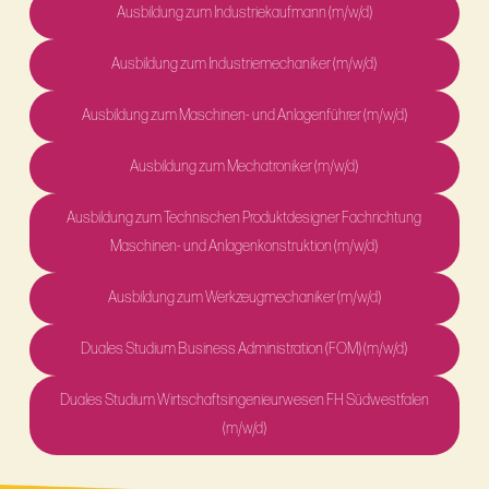
Ausbildung zum Industriekaufmann (m/w/d)
Ausbildung zum Industriemechaniker (m/w/d)
Ausbildung zum Maschinen- und Anlagenführer (m/w/d)
Ausbildung zum Mechatroniker (m/w/d)
Ausbildung zum Technischen Produktdesigner Fachrichtung
Maschinen- und Anlagenkonstruktion (m/w/d)
Ausbildung zum Werkzeugmechaniker (m/w/d)
Duales Studium Business Administration (FOM) (m/w/d)
Duales Studium Wirtschaftsingenieurwesen FH Südwestfalen
(m/w/d)