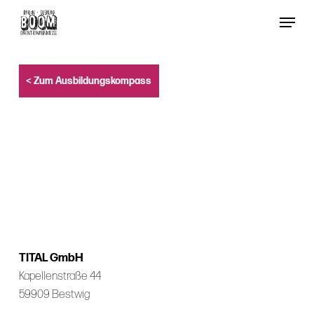
Skip
Menu
to
Close
main
Menu
content
< Zum Ausbildungskompass
TITAL GmbH
Kapellenstraße 44
59909 Bestwig