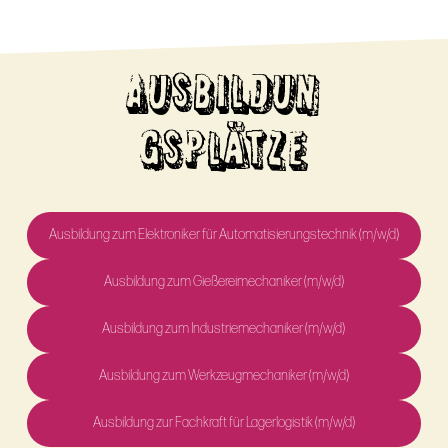
AUSBILDUN
GSPLÄTZE
Ausbildung zum Elektroniker für Automatisierungstechnik (m/w/d)
Ausbildung zum Gießereimechaniker (m/w/d)
Ausbildung zum Industriemechaniker (m/w/d)
Ausbildung zum Werkzeugmechaniker (m/w/d)
Ausbildung zur Fachkraft für Lagerlogistik (m/w/d)