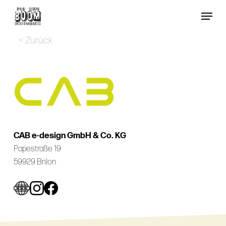
Skip
Menu
to
Close
main
< Zurück
Menu
content
CAB e-design GmbH & Co. KG
Papestraße 19
59929 Brilon