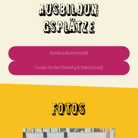
AUSBILDUN
GSPLÄTZE
Bankkaufleute (m/w/d)
Duales Studium Banking & Sales (m/w/d)
FOTOS