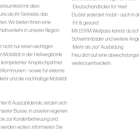
eitsumfeld mit allen
-Deutschlandticket for free!
s als ihr Getriebe, das
Du bist jederzeit mobil – auch in 
lten. Wir bieten ihnen eine
-Fit & gesund
 Nahverkehr in unserer Region
Mit EGYM Wellpass kannst du sch
Schwimmbäder und weitere Ange
 nicht nur einen wichtigen
-Mehr als „nur“ Ausbildung
 Mobilität in der Hellwegbörde
Freu dich auf eine abwechslungsr
h kompetenter Ansprechpartner
weiterzuentwickeln.
nd Kommunen – sowie für externe
kehr und die nachhaltige Mobilität
nter 6 Auszubildende, setzen sich
 unserer Busse, in unseren eigenen
 bis zur Kundenbetreuung und
 werden wollen, informieren Sie