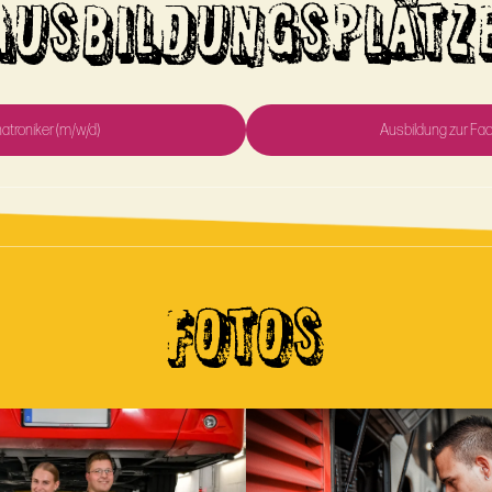
AUSBILDUNGSPLÄTZ
troniker (m/w/d)
Ausbildung zur Fac
FOTOS