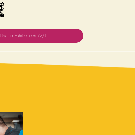
E
hkraft im Fahrbetrieb (m/w/d)