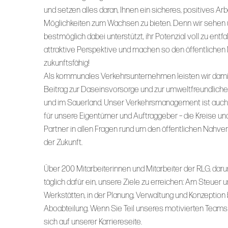
und setzen alles daran, Ihnen ein sicheres, positives Arb
Möglichkeiten zum Wachsen zu bieten. Denn wir sehen un
bestmöglich dabei unterstützt, ihr Potenzial voll zu entfa
attraktive Perspektive und machen so den öffentlichen
zukunftsfähig!
Als kommunales Verkehrsunternehmen leisten wir damit
Beitrag zur Daseinsvorsorge und zur umweltfreundlichen
und im Sauerland. Unser Verkehrsmanagement ist auc
für unsere Eigentümer und Auftraggeber – die Kreise u
Partner in allen Fragen rund um den öffentlichen Nahver
der Zukunft.
Über 200 Mitarbeiterinnen und Mitarbeiter der RLG, daru
täglich dafür ein, unsere Ziele zu erreichen: Am Steuer
Werkstätten, in der Planung, Verwaltung und Konzeption
Aboabteilung. Wenn Sie Teil unseres motivierten Teams
sich auf unserer Karriereseite.