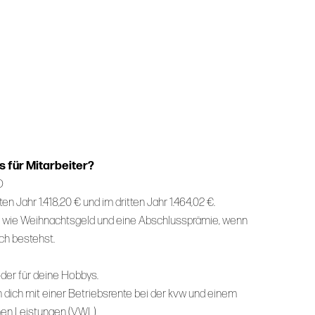
 für Mitarbeiter?
öD
en Jahr 1.418,20 € und im dritten Jahr 1.464,02 €.
wie Weihnachtsgeld und eine Abschlussprämie, wenn
ch bestehst.
der für deine Hobbys.
en dich mit einer Betriebsrente bei der kvw und einem
n Leistungen (VWL).