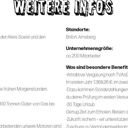
WEITERE INFOS
Standorte:
den Kreis Soest und den
Brilon, Arnsberg
Unternehmensgröße:
ca. 200 Mitarbeiter
Was sind besondere Benefits
-Attraktive Vergütung nach TVA
Im ersten Jahr 1.368,26 €, im zweit
 die frühen Morgenstunden.
-Dazu kommen Sonderzahlungen 
du deine Prüfung im ersten Versu
000 Tonnen Güter von Gas bis
-30 Tage Urlaub
Genug Zeit zum Erholen, Reisen o
-Zukunft sichern – wir unterstütz
tarbeitenden unsere Motoren sind
Zuschuss zu Vermögenswirksame