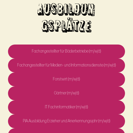
AUSBILDUN
GSPLÄTZE
Fachangestellter für Bäderbetriebe (m/w/d)
Fachangestellter für Medien- und Informationsdienste (m/w/d)
Forstwirt (m/w/d)
Gärtner (m/w/d)
IT Fachinformatiker (m/w/d)
PIA Ausbildung Erzieher und Anerkennungsjahr (m/w/d)