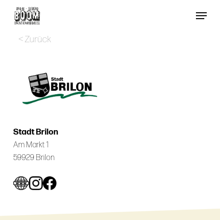
Skip
Menu
to
Close
main
< Zurück
Menu
content
Stadt Brilon
Am Markt 1
59929 Brilon