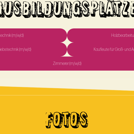
AUSBILDUNGSPLÄTZ
stechnik (m/w/d)
Holzbearbeit
iebstechnik (m/w/d)
Kaufleute für Groß- un
Zimmerer (m/w/d)
FOTOS