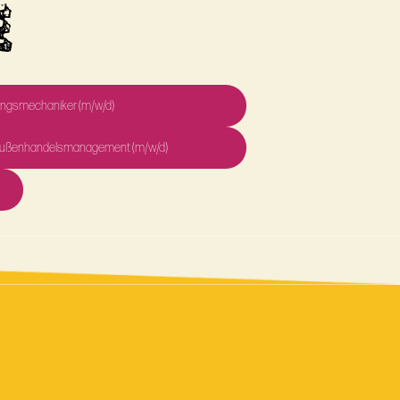
E
ungsmechaniker (m/w/d)
d Außenhandelsmanagement (m/w/d)