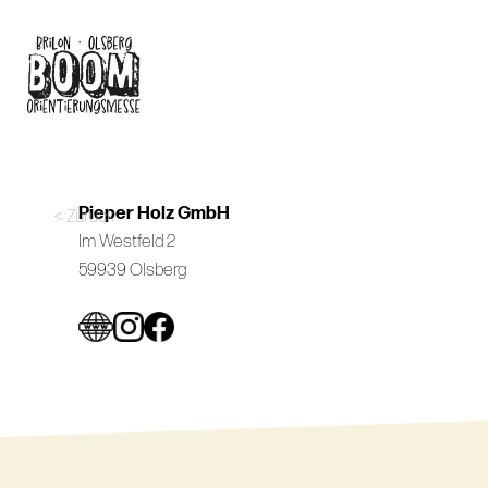
Skip
to
main
content
Pieper Holz GmbH
< Zurück
Im Westfeld 2
59939 Olsberg