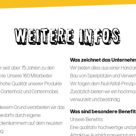
WEITERE INFOS
Was zeichnet das Unterneh
 seit über 75 Jahren zu den
Wir bieten alles aus einer Hand 
e. Unsere 160 Mitarbeiter
Bau von Spielplätzen und Verwert
 hohe Qualität unserer Produkte
Wir folgen dem Null-Abfall-Prinzip
ie Gartenholz und Gartenmöbel.
Zusätzlich bieten wir ein hochmo
verwurzelt und beständig.
 diesem Grund verarbeiten wir das
Was sind besondere Benefits
bedarfs durch eigene
Unsere Benefits:
 Trockenkammern auf dem neusten
Eine qualitativ hochwertige und 
g.
Attraktive Ausbildungsvergütung