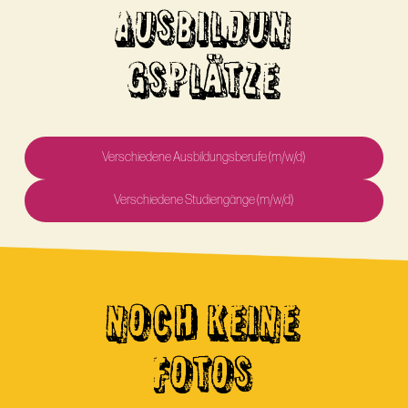
AUSBILDUN
GSPLÄTZE
Verschiedene Ausbildungsberufe (m/w/d)
Verschiedene Studiengänge (m/w/d)
NOCH KEINE
FOTOS