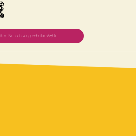
E
ker - Nutzfahrzeugtechnik (m/w/d)