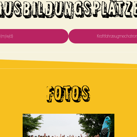
AUSBILDUNGSPLÄTZ
 (m/w/d)
Kraftfahrzeugmechatroni
FOTOS