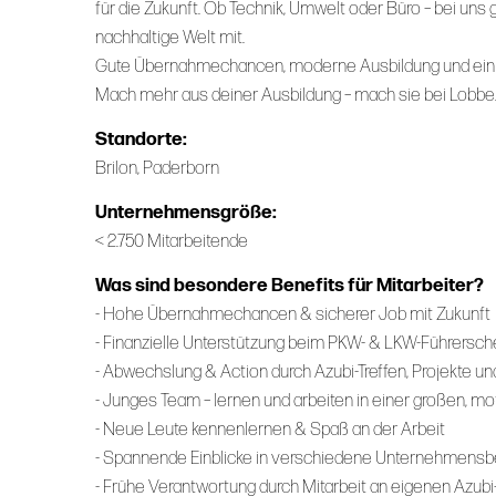
für die Zukunft. Ob Technik, Umwelt oder Büro – bei uns g
nachhaltige Welt mit.
Gute Übernahmechancen, moderne Ausbildung und ein fa
Mach mehr aus deiner Ausbildung – mach sie bei Lobbe
Standorte:
Brilon, Paderborn
Unternehmensgröße:
< 2.750 Mitarbeitende
Was sind besondere Benefits für Mitarbeiter?
- Hohe Übernahmechancen & sicherer Job mit Zukunft
- Finanzielle Unterstützung beim PKW- & LKW-Führerschei
- Abwechslung & Action durch Azubi-Treffen, Projekte
- Junges Team – lernen und arbeiten in einer großen, m
- Neue Leute kennenlernen & Spaß an der Arbeit
- Spannende Einblicke in verschiedene Unternehmensb
- Frühe Verantwortung durch Mitarbeit an eigenen Azubi