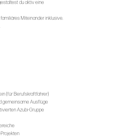
estaltest du aktiv eine
miliäres Miteinander inklusive.
.
n (für Berufskraftfahrer)
 und gemeinsame Ausflüge
otivierten Azubi-Gruppe
ereiche
-Projekten