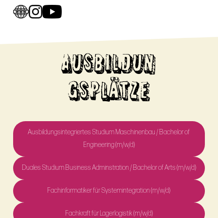
AUSBILDUN
GSPLÄTZE
Ausbildungsintegriertes Studium Maschinenbau / Bachelor of
Engineering (m/w/d)
Duales Studium Business Adminstration / Bachelor of Arts (m/w/d)
Fachinformatiker für Systemintegration (m/w/d)
Fachkraft für Lagerlogistik (m/w/d)