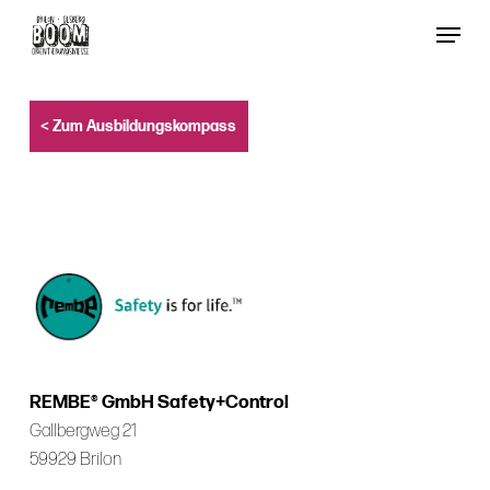
Skip
Menu
to
Close
main
Menu
content
< Zum Ausbildungskompass
REMBE® GmbH Safety+Control
Gallbergweg 21
59929 Brilon