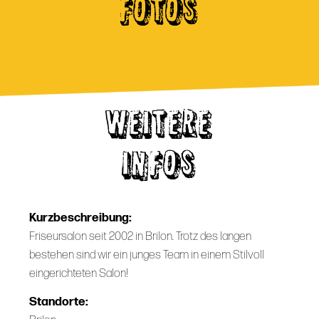
FOTOS
WEITERE
INFOS
Kurzbeschreibung:
Friseursalon seit 2002 in Brilon. Trotz des langen
bestehen sind wir ein junges Team in einem Stilvoll
eingerichteten Salon!
Standorte: