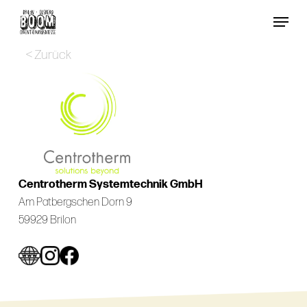
Skip
Menu
to
Close
main
< Zurück
Menu
content
Centrotherm Systemtechnik GmbH
Am Patbergschen Dorn 9
59929 Brilon