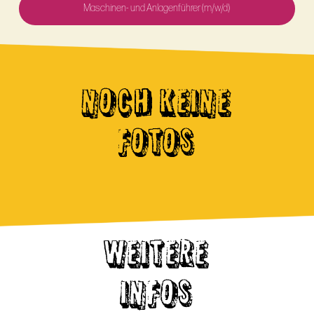
Maschinen- und Anlagenführer (m/w/d)
NOCH KEINE
FOTOS
WEITERE
INFOS