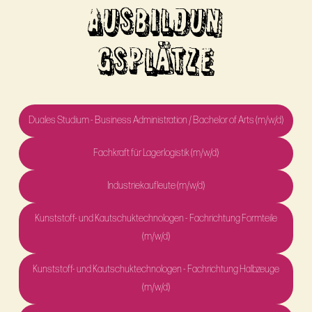
AUSBILDUN
GSPLÄTZE
Duales Studium - Business Administration / Bachelor of Arts (m/w/d)
Fachkraft für Lagerlogistik (m/w/d)
Industriekaufleute (m/w/d)
Kunststoff- und Kautschuktechnologen - Fachrichtung Formteile
(m/w/d)
Kunststoff- und Kautschuktechnologen - Fachrichtung Halbzeuge
(m/w/d)