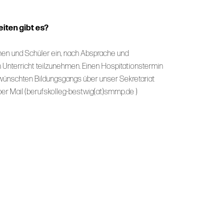
iten gibt es?
nnen und Schüler ein, nach Absprache und
Unterricht teilzunehmen. Einen Hospitationstermin
ünschten Bildungsgangs über unser Sekretariat
per Mail (berufskolleg-bestwig(at)smmp.de )