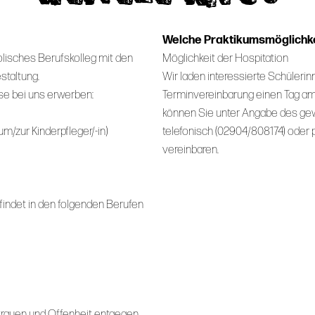
Welche Praktikumsmöglichke
holisches Berufskolleg mit den
Möglichkeit der Hospitation
staltung.
Wir laden interessierte Schüleri
se bei uns erwerben:
Terminvereinbarung einen Tag am 
können Sie unter Angabe des gew
/zur Kinderpfleger/-in)
telefonisch (02904/808174) oder 
vereinbaren.
findet in den folgenden Berufen
trauen und Offenheit entgegen