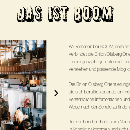
DAS IST BOOM
Willkommen bei BOOM, dem neue
verbindet die Brilon Olsberg Or
einem ganzjährigen Informationsa
verstehen und passende Möglichk
Die Brilon Olsberg Orientierung
die sich beruflich orientieren m
verständliche Informationen und
Wege nach der Schule zu finden
Jobsuchende erhalten am Nachmi
in Kontakt zu kommen und sich ü