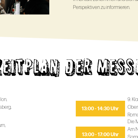
Perspektiven zu informieren.
ZEITPLAN DER MESS
lon,
9. Kl
sberg,
Ober
13:00 - 14:30 Uhr
Roma
Die M
um,
Am N
13:00 - 17:00 Uhr
Somm