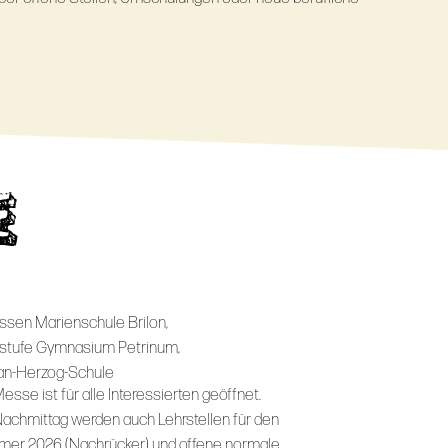
E
assen Marienschule Brilon,
stufe Gymnasium Petrinum,
n-Herzog-Schule
esse ist für alle Interessierten geöffnet.
achmittag werden auch Lehrstellen für den
er 2026 (Nachrücker) und offene normale