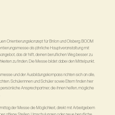
n Orientierungskonzept für Brilon und Olsberg. BOOM
ientierungsmesse als jährliche Hauptveranstaltung mit
ngebot, das dir hilft, deinen beruflichen Weg besser zu
eiten zu ﬁnden. Die Messe bildet dabei den Mittelpunkt.
smesse und der Ausbildungskompass richten sich an alle,
öchten. Schülerinnen und Schüler sowie Eltern finden hier
 persönliche Ansprechpartner, die ihnen helfen, mögliche
.
ttag der Messe die Möglichkeit, direkt mit Arbeitgebern
ber offene Stellen, Umschulungen oder neue berufliche