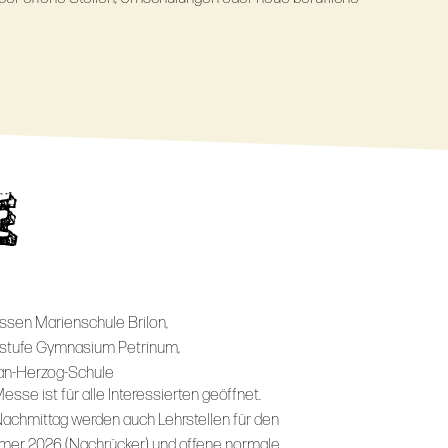
E
assen Marienschule Brilon,
stufe Gymnasium Petrinum,
n-Herzog-Schule
esse ist für alle Interessierten geöffnet.
achmittag werden auch Lehrstellen für den
er 2026 (Nachrücker) und offene normale