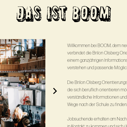
DAS IST BOOM
Willkommen bei BOOM, dem neue
verbindet die Brilon Olsberg Or
einem ganzjährigen Informationsa
verstehen und passende Möglichk
Die Brilon Olsberg Orientierung
die sich beruflich orientieren m
verständliche Informationen und
Wege nach der Schule zu finden
Jobsuchende erhalten am Nachmi
in Kontakt zu kommen und sich ü