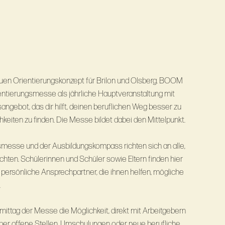
n Orientierungskonzept für Brilon und Olsberg. BOOM
ientierungsmesse als jährliche Hauptveranstaltung mit
ngebot, das dir hilft, deinen beruflichen Weg besser zu
eiten zu ﬁnden. Die Messe bildet dabei den Mittelpunkt.
smesse und der Ausbildungskompass richten sich an alle,
öchten. Schülerinnen und Schüler sowie Eltern finden hier
 persönliche Ansprechpartner, die ihnen helfen, mögliche
.
ttag der Messe die Möglichkeit, direkt mit Arbeitgebern
ber offene Stellen, Umschulungen oder neue berufliche