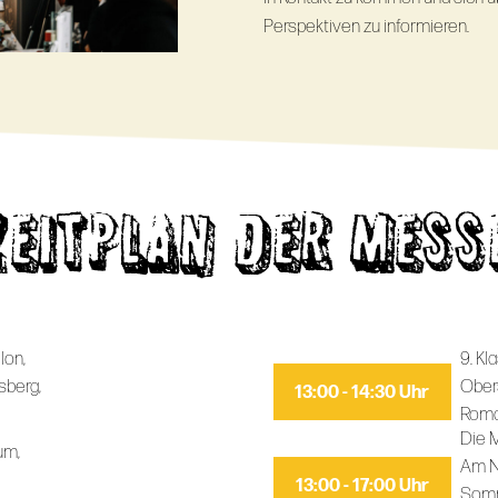
Perspektiven zu informieren.
ZEITPLAN DER MESS
lon,
9. Kl
sberg,
Ober
13:00 - 14:30 Uhr
Roma
Die M
um,
Am N
13:00 - 17:00 Uhr
Somm