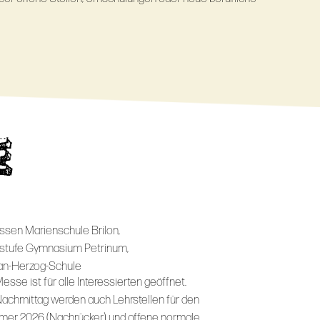
E
assen Marienschule Brilon,
stufe Gymnasium Petrinum,
n-Herzog-Schule
esse ist für alle Interessierten geöffnet.
achmittag werden auch Lehrstellen für den
er 2026 (Nachrücker) und offene normale