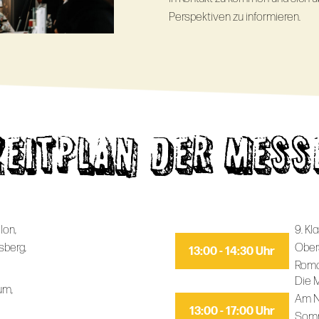
Perspektiven zu informieren.
ZEITPLAN DER MESS
lon,
9. Kl
sberg,
Ober
13:00 - 14:30 Uhr
Roma
Die M
um,
Am N
13:00 - 17:00 Uhr
Somm