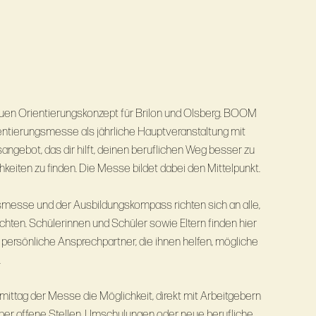
n Orientierungskonzept für Brilon und Olsberg. BOOM
ientierungsmesse als jährliche Hauptveranstaltung mit
ngebot, das dir hilft, deinen beruflichen Weg besser zu
eiten zu ﬁnden. Die Messe bildet dabei den Mittelpunkt.
smesse und der Ausbildungskompass richten sich an alle,
öchten. Schülerinnen und Schüler sowie Eltern finden hier
 persönliche Ansprechpartner, die ihnen helfen, mögliche
.
ttag der Messe die Möglichkeit, direkt mit Arbeitgebern
ber offene Stellen, Umschulungen oder neue berufliche