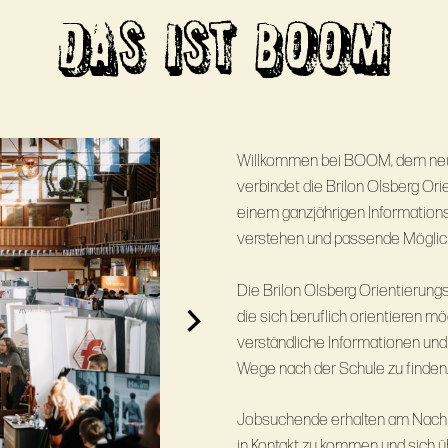
DAS IST BOOM
Willkommen bei BOOM, dem neue
verbindet die Brilon Olsberg Or
einem ganzjährigen Informationsa
verstehen und passende Möglichk
Die Brilon Olsberg Orientierung
die sich beruflich orientieren m
verständliche Informationen und
Wege nach der Schule zu finden
Jobsuchende erhalten am Nachmi
in Kontakt zu kommen und sich ü