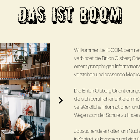
DAS IST BOOM
Willkommen bei BOOM, dem neue
verbindet die Brilon Olsberg Or
einem ganzjährigen Informationsa
verstehen und passende Möglichk
Die Brilon Olsberg Orientierung
die sich beruflich orientieren m
verständliche Informationen und
Wege nach der Schule zu finden
Jobsuchende erhalten am Nachmi
in Kontakt zu kommen und sich ü