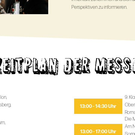
Perspektiven zu informieren.
ZEITPLAN DER MESS
lon,
9. Kl
sberg,
Ober
13:00 - 14:30 Uhr
Roma
Die M
um,
Am N
13:00 - 17:00 Uhr
Somm