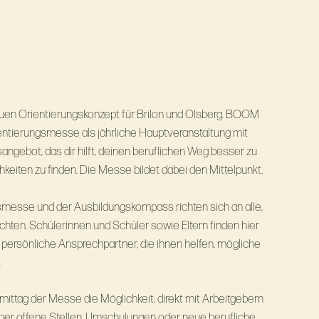
n Orientierungskonzept für Brilon und Olsberg. BOOM
ientierungsmesse als jährliche Hauptveranstaltung mit
ngebot, das dir hilft, deinen beruflichen Weg besser zu
eiten zu ﬁnden. Die Messe bildet dabei den Mittelpunkt.
smesse und der Ausbildungskompass richten sich an alle,
öchten. Schülerinnen und Schüler sowie Eltern finden hier
 persönliche Ansprechpartner, die ihnen helfen, mögliche
.
ttag der Messe die Möglichkeit, direkt mit Arbeitgebern
ber offene Stellen, Umschulungen oder neue berufliche