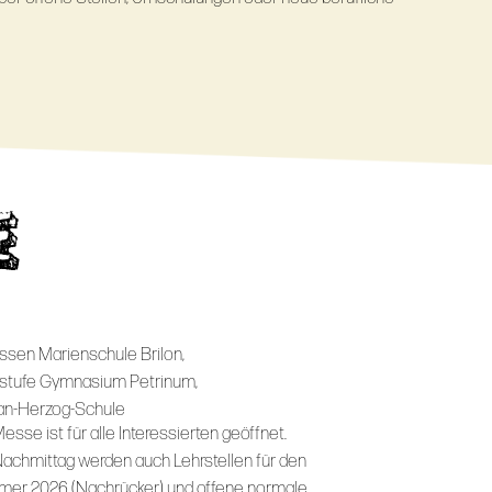
E
assen Marienschule Brilon,
stufe Gymnasium Petrinum,
n-Herzog-Schule
esse ist für alle Interessierten geöffnet.
achmittag werden auch Lehrstellen für den
er 2026 (Nachrücker) und offene normale