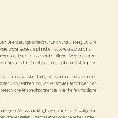
n Orientierungskonzept für Brilon und Olsberg. BOOM
ientierungsmesse als jährliche Hauptveranstaltung mit
ngebot, das dir hilft, deinen beruflichen Weg besser zu
eiten zu ﬁnden. Die Messe bildet dabei den Mittelpunkt.
smesse und der Ausbildungskompass richten sich an alle,
öchten. Schülerinnen und Schüler sowie Eltern finden hier
 persönliche Ansprechpartner, die ihnen helfen, mögliche
.
ttag der Messe die Möglichkeit, direkt mit Arbeitgebern
ber offene Stellen, Umschulungen oder neue berufliche