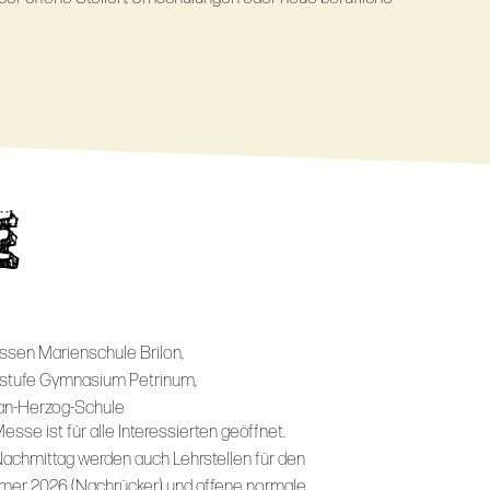
E
assen Marienschule Brilon,
stufe Gymnasium Petrinum,
n-Herzog-Schule
esse ist für alle Interessierten geöffnet.
achmittag werden auch Lehrstellen für den
er 2026 (Nachrücker) und offene normale