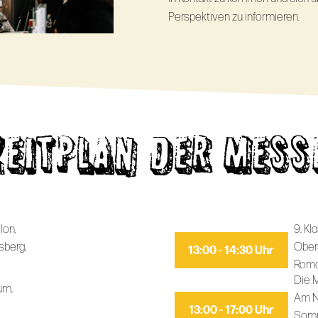
Perspektiven zu informieren.
ZEITPLAN DER MESS
lon,
9. Kl
sberg,
Ober
13:00 - 14:30 Uhr
Roma
Die M
um,
Am N
13:00 - 17:00 Uhr
Somm