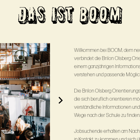
DAS IST BOOM
Willkommen bei BOOM, dem neue
verbindet die Brilon Olsberg Or
einem ganzjährigen Informationsa
verstehen und passende Möglichk
Die Brilon Olsberg Orientierung
die sich beruflich orientieren m
verständliche Informationen und
Wege nach der Schule zu finden
Jobsuchende erhalten am Nachmi
in Kontakt zu kommen und sich ü