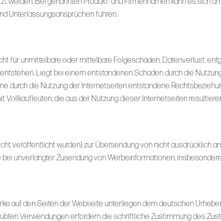
nutzt werden. Bei genannten Produkt- und Firmennamen kann es sich 
nd Unterlassungsansprüchen führen.
ht für unmittelbare oder mittelbare Folgeschäden, Datenverlust, ent
 entstehen. Liegt bei einem entstandenen Schaden durch die Nutzung
. Eine durch die Nutzung der Internetseiten entstandene Rechtsbezie
 Vollkaufleuten, die aus der Nutzung dieser Internetseiten resultiere
ht veröffentlicht wurden) zur Übersendung von nicht ausdrücklich an
te bei unverlangter Zusendung von Werbeinformationen, insbesondere 
erke auf den Seiten der Webseite unterliegen dem deutschen Urheberre
aubten Verwendungen erfordern die schriftliche Zustimmung des Zustä