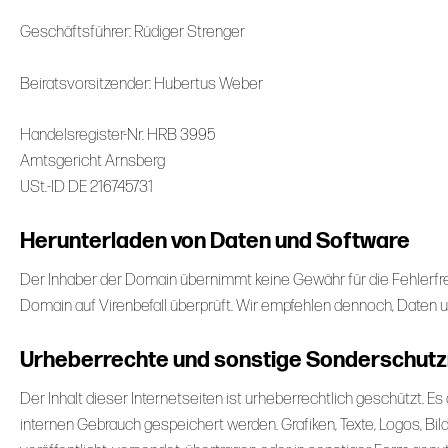
Geschäftsführer: Rüdiger Strenger
Beiratsvorsitzender: Hubertus Weber
Handelsregister-Nr. HRB 3995
Amtsgericht Arnsberg
USt.-ID DE 216745731
Herunterladen von Daten und Software
Der Inhaber der Domain übernimmt keine Gewähr für die Fehlerfre
Domain auf Virenbefall überprüft. Wir empfehlen dennoch, Daten u
Urheberrechte und sonstige Sonderschutz
Der Inhalt dieser Internetseiten ist urheberrechtlich geschützt. 
internen Gebrauch gespeichert werden. Grafiken, Texte, Logos, Bild