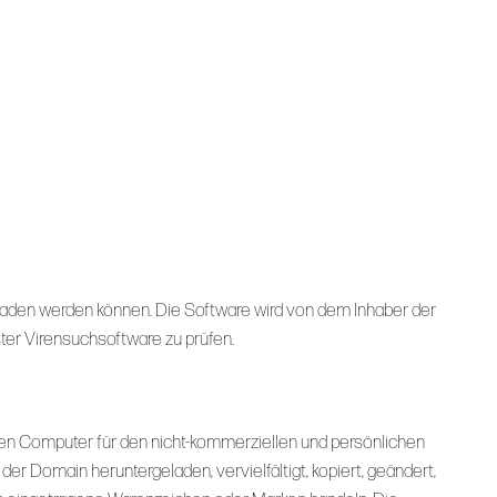
eladen werden können. Die Software wird von dem Inhaber der
ter Virensuchsoftware zu prüfen.
zigen Computer für den nicht-kommerziellen und persönlichen
er Domain heruntergeladen, vervielfältigt, kopiert, geändert,