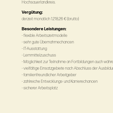
Hochsauerlandkreis.
Vergütung:
derzeit monatlich 1.218,26 € (brutto)
Besondere Leistungen:
- flexible Arbeitszeitmodelle
- sehr gute Übernahmechancen
- IT-Ausstattung
- Lernmittelzuschuss
- Möglichkeit zur Teilnahme an Fortbildungen auch währ
- vielfältige Einsatzgebiete nach Abschluss der Ausbild
- familienfreundlicher Arbeitgeber
- zahlreiche Entwicklungs- und Karrierechancen
- sicherer Arbeitsplatz