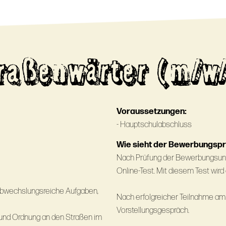
raßenwärter (m/w
Voraussetzungen:
- Hauptschulabschluss
Wie sieht der Bewerbungsp
Nach Prüfung der Bewerbungsunte
Online-Test. Mit diesem Test wird
d abwechslungsreiche Aufgaben,
Nach erfolgreicher Teilnahme am 
Vorstellungsgespräch.
 und Ordnung an den Straßen im