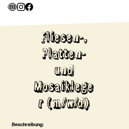
Fliesen-,
Platten-
und
Mosaiklege
r (m/w/d)
Beschreibung: