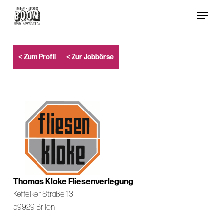
Skip
Menu
to
Close
main
Menu
content
< Zum Profil
< Zur Jobbörse
Thomas Kloke Fliesenverlegung
Keffelker Straße 13
59929 Brilon