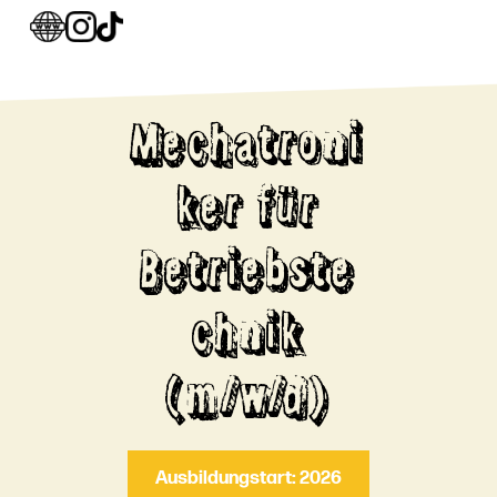
Mechatroni
ker für
Betriebste
chnik
(m/w/d)
Ausbildungstart: 2026