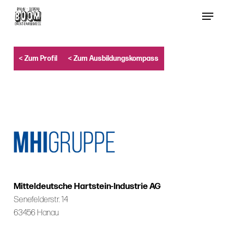
Skip
Menu
to
Close
main
Menu
content
< Zum Profil
< Zum Ausbildungskompass
Mitteldeutsche Hartstein-Industrie AG
Senefelderstr. 14
63456 Hanau