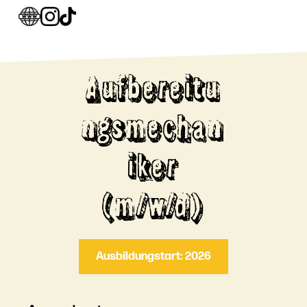
Aufbereitu
ngsmechan
iker
(m/w/d)
Ausbildungstart: 2026