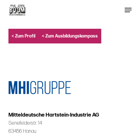
Skip
Menu
to
Close
main
Menu
content
< Zum Profil
< Zum Ausbildungskompass
Mitteldeutsche Hartstein-Industrie AG
Senefelderstr. 14
63456 Hanau