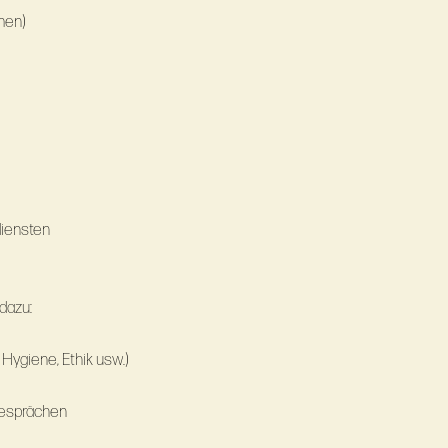
imen)
diensten
dazu:
Hygiene, Ethik usw.)
gesprächen