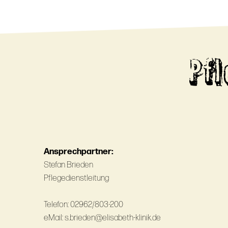
Pf
Ansprechpartner:
Stefan Brieden
Pflegedienstleitung
Telefon: 02962/803-200
eMail: s.brieden@elisabeth-klinik.de