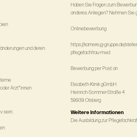
Haben Sie Fragen zum Bewerbung
anderes Anliegen? Nehmen Sie ge
pien
Onlinebewerbung
https://karriere.jg-gruppe.de/ste
Veränderungen und deren
pflegefachfrau-mwd
Bewerbung per Post an
ysteme
Elisabeth-Klinik gGmbH
 oder Ärzt*innen
Heinrich-Sommer-Straße 4
59939 Olsberg
v sein:
Weitere Informationen
Die Ausbildung zur Pflegefachkraft
nen