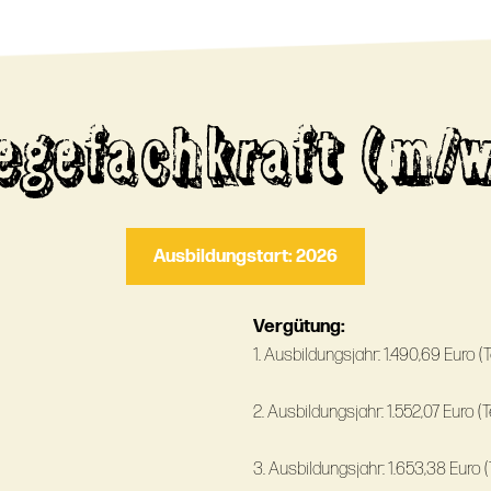
legefachkraft (m/w
Ausbildungstart: 2026
Vergütung:
1. Ausbildungsjahr: 1.490,69 Euro (T
2. Ausbildungsjahr: 1.552,07 Euro (T
3. Ausbildungsjahr: 1.653,38 Euro (