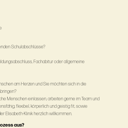
e
genden Schulabschlüsse?
ildungsabschluss, Fachabitur oder allgemeine
nschen am Herzen und Sie möchten sich in die
nbringen?
liche Menschen einlassen, arbeiten gerne im Team und
fähig, flexibel, körperlich und geistig fit, sowie
der Elisabeth-Klinik herzlich willkommen.
rozess aus?