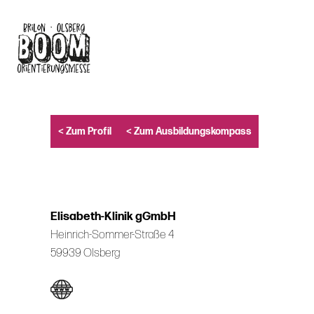
Skip
to
main
content
< Zum Profil
< Zum Ausbildungskompass
Elisabeth-Klinik gGmbH
Heinrich-Sommer-Straße 4
59939 Olsberg