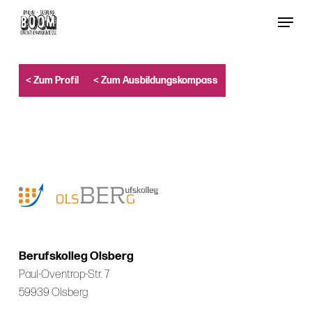
Skip
Menu
to
Close
main
Menu
content
< Zum Profil
< Zum Ausbildungskompass
Berufskolleg Olsberg
Paul-Oventrop-Str. 7
59939 Olsberg