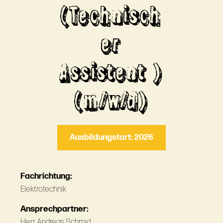
(Technisch
er
Assistent )
(m/w/d)
Ausbildungstart: 2026
Fachrichtung:
Elektrotechnik
Ansprechpartner:
Herr Andreas Schmid