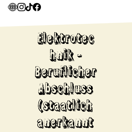
Elektrotec
hnik -
Beruflicher
Abschluss
(staatlich
anerkannt