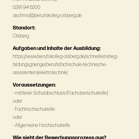
0291 94-5200
aschmid@berufskolleg-olsberg.de
Standort:
Olsberg
Aufgaben und Inhalte der Ausbildung:
https://www.berufskolleg-olsberg.de/schnelleinstieg-
bildungsgaenge/berufsfachschule-technische-
assistenten/elektrotechnik/
Voraussetzungen:
- mittlerer Schulabschluss (Fachoberschulreife)
oder
- Fachhochschulreife
oder
- Allgemeine Hochschulreife
Wie sieht der Bewerbungsprozess aus?