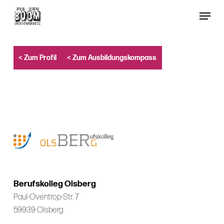
Skip
Menu
to
Close
main
Menu
content
< Zum Profil
< Zum Ausbildungskompass
Berufskolleg Olsberg
Paul-Oventrop-Str. 7
59939 Olsberg