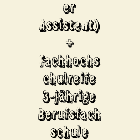
er
Assistent)
+
Fachhochs
chulreife
3-jährige
Berufsfach
schule