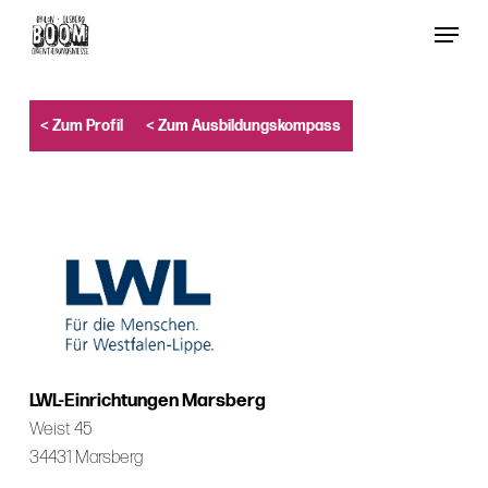
Skip
Menu
to
Close
main
Menu
content
< Zum Profil
< Zum Ausbildungskompass
LWL-Einrichtungen Marsberg
Weist 45
34431 Marsberg