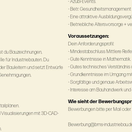
- Azubi-Events.
- Betr. Gesundheitsmanagement i
- Eine attraktive Ausbildungsver
- Betriebliche Altersvorsorge +
Voraussetzungen:
Dein Anforderungsprofil:
- Mindestabschluss Mittlere Reife
st du Bauzeichnungen,
- Gute Kenntnisse in Mathematik.
le für Industriebauten. Du
- Gutes technisches Verständnis
der Bauleitern und setzt Entwürfe
- Grundkenntnisse im Umgang mi
ür Genehmigungen,
- Sorgfältige und genaue Arbeits
- Interesse am Bauhandwerk un
Wie sieht der Bewerbungsp
tailplänen.
Bewerbungen bitte per Mail oder 
 Visualisierungen mit 3D-CAD-
Bewerbung@bms-industriebau.d
.