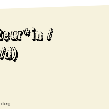
teur*in /
/d)
attung.