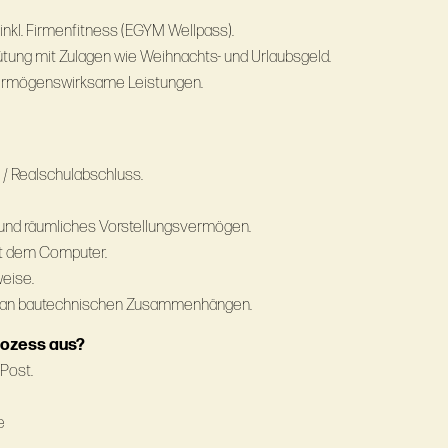
nkl. Firmenfitness (EGYM Wellpass).
gütung mit Zulagen wie Weihnachts- und Urlaubsgeld.
 vermögenswirksame Leistungen.
 / Realschulabschluss.
 und räumliches Vorstellungsvermögen.
t dem Computer.
weise.
d an bautechnischen Zusammenhängen.
rozess aus?
Post.
e