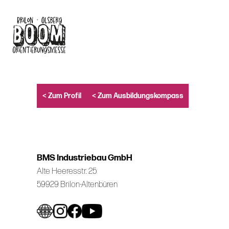
Skip
to
main
content
< Zum Profil
< Zum Ausbildungskompass
BMS Industriebau GmbH
Alte Heeresstr. 25
59929 Brilon-Altenbüren