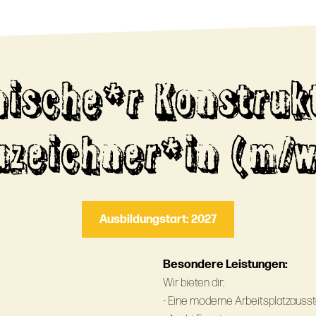
ische*r Konstruk
uzeichner*in (m/w
Ausbildungstart: 2027
Besondere Leistungen:
Wir bieten dir:
- Eine moderne Arbeitsplatzausst