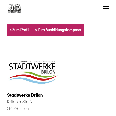
Skip
Menu
to
Close
main
Menu
content
< Zum Profil
< Zum Ausbildungskompass
Stadtwerke Brilon
Keffelker Str. 27
59929 Brilon