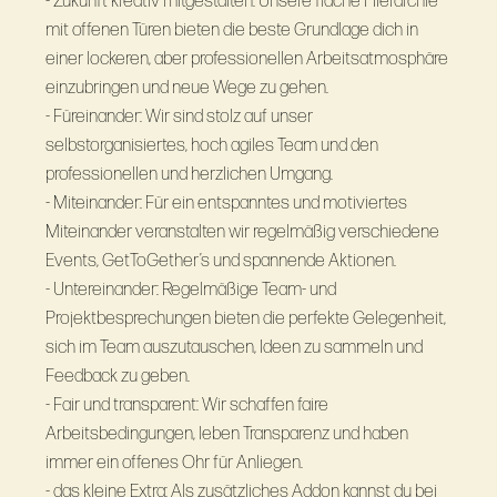
- Zukunft kreativ mitgestalten: Unsere flache Hierarchie
mit offenen Türen bieten die beste Grundlage dich in
einer lockeren, aber professionellen Arbeitsatmosphäre
einzubringen und neue Wege zu gehen.
- Füreinander: Wir sind stolz auf unser
selbstorganisiertes, hoch agiles Team und den
professionellen und herzlichen Umgang.
- Miteinander: Für ein entspanntes und motiviertes
Miteinander veranstalten wir regelmäßig verschiedene
Events, GetToGether’s und spannende Aktionen.
- Untereinander: Regelmäßige Team- und
Projektbesprechungen bieten die perfekte Gelegenheit,
sich im Team auszutauschen, Ideen zu sammeln und
Feedback zu geben.
- Fair und transparent: Wir schaffen faire
Arbeitsbedingungen, leben Transparenz und haben
immer ein offenes Ohr für Anliegen.
- das kleine Extra: Als zusätzliches Addon kannst du bei