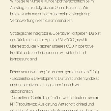
Wir begleiten unsere Kunden partnerschaftlich beim
Aufstieg zum erfolgreichen Online Business. Wir
beraten nicht nur, sondern übernehmen langfristig
Verantwortung in der Zusammenarbeit.
Strategischer Integrator & Operativer Taktgeber - Du bist
das Rückgrat unserer Agentur! Als COO (m/w/d)
übersetzt du die Visionen unseres CEO in operative
Realität und stellst sicher, dass wir wirtschaftlich
kerngesund sind.
Deine Verantwortung für unseren gemeinsamen Erfolg:
- Leadership & Development: Du führst und entwickelst
unser operatives Leitungsteam fachlich wie
disziplinarisch.
- Operatives Controlling: Du überwachst laufend unsere
KPI (Produktivität, Auslastung, Wirtschaftlichkeit) und
gehst bei Abweichungen als Sparringspartner direkt mit