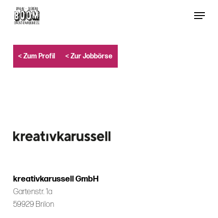
Skip
Menu
to
Close
main
Menu
content
< Zum Profil
< Zur Jobbörse
kreativkarussell GmbH
Gartenstr. 1a
59929 Brilon