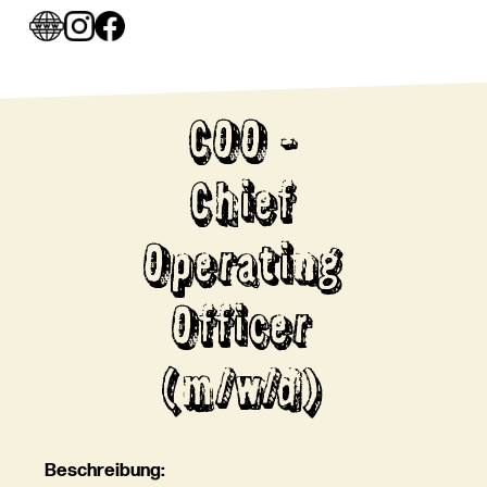
COO -
Chief
Operating
Officer
(m/w/d)
Beschreibung: