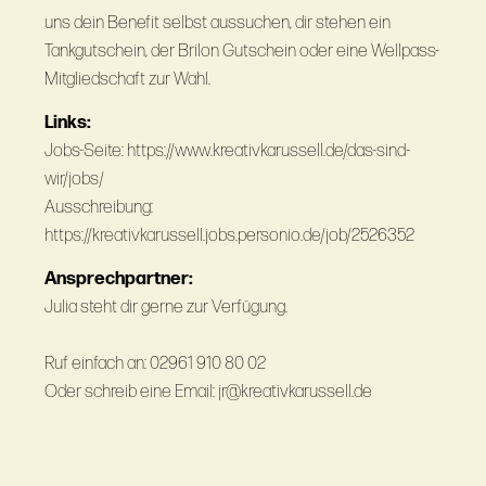
uns dein Benefit selbst aussuchen, dir stehen ein
Tankgutschein, der Brilon Gutschein oder eine Wellpass-
Mitgliedschaft zur Wahl.
Links:
Jobs-Seite: https://www.kreativkarussell.de/das-sind-
wir/jobs/
Ausschreibung:
https://kreativkarussell.jobs.personio.de/job/2526352
Ansprechpartner:
Julia steht dir gerne zur Verfügung.
Ruf einfach an: 02961 910 80 02
Oder schreib eine Email: jr@kreativkarussell.de