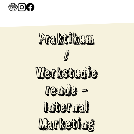
Praktikum
/
Werkstudie
rende –
Internal
Marketing