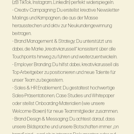
(zB TikTok, Instagram, LinkedIn) perfekt widerspiegeln.
- Creativ Campaigning: Du erstellst kreative Newsletter-
Mailings und Kampagnen, die aus der Masse
herausstechen und aktiv zur Neukundengewinnung
beitragen.
- Brand Management & Strategy: Du unterstützt uns
dabei, die Marke „kreativkarussell“ konsistent über alle
Touchpoints hinweg zu führen und weiterzuentwickeln.
- Employer Branding: Du hilfst dabei, kreativkarussell als
Top-Arbeitgeber zu positionieren und neue Talente für
unser Team zu begeistern.
- Sales & HR Enablement: Du gestaltest hochwertige
Sales-Präsentationen, Case Studies und Whitepaper
oder stellst Onboarding-Materialien (wie unsere
Welcome-Boxen) für neue Teammitglieder zusammen.
- Brand-Design & Messaging: Du achtest darauf, dass
unsere Bildsprache und unsere Botschaften immer „on