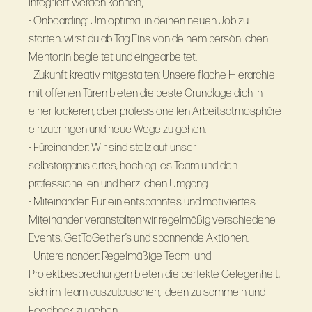
integriert werden können).
- Onboarding: Um optimal in deinen neuen Job zu
starten, wirst du ab Tag Eins von deinem persönlichen
Mentor:in begleitet und eingearbeitet.
- Zukunft kreativ mitgestalten: Unsere flache Hierarchie
mit offenen Türen bieten die beste Grundlage dich in
einer lockeren, aber professionellen Arbeitsatmosphäre
einzubringen und neue Wege zu gehen.
- Füreinander: Wir sind stolz auf unser
selbstorganisiertes, hoch agiles Team und den
professionellen und herzlichen Umgang.
- Miteinander: Für ein entspanntes und motiviertes
Miteinander veranstalten wir regelmäßig verschiedene
Events, GetToGether’s und spannende Aktionen.
- Untereinander: Regelmäßige Team- und
Projektbesprechungen bieten die perfekte Gelegenheit,
sich im Team auszutauschen, Ideen zu sammeln und
Feedback zu geben.