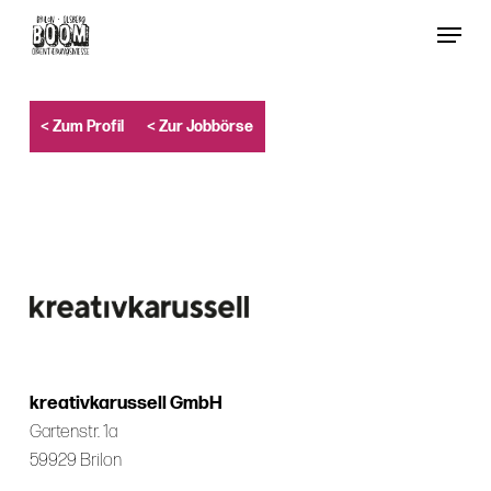
Skip
Menu
to
Close
main
Menu
content
< Zum Profil
< Zur Jobbörse
kreativkarussell GmbH
Gartenstr. 1a
59929 Brilon