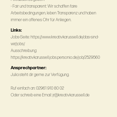
- Fair und transparent: Wir schaffen faire
Arbeitsbedingungen, leben Transparenz und haben
immer ein offenes Ohr für Anliegen.
Links:
Jobs-Seite: https://www.kreativkarussell.de/das-sind-
wir/jobs/
Ausschreibung:
https://kreativkarussell.jobs.personio.de/job/2529560
Ansprechpartner:
Julia steht dir gerne zur Verfügung.
Ruf einfach an: 02961 910 80 02
Oder schreib eine Email: jr@kreativkarussell.de